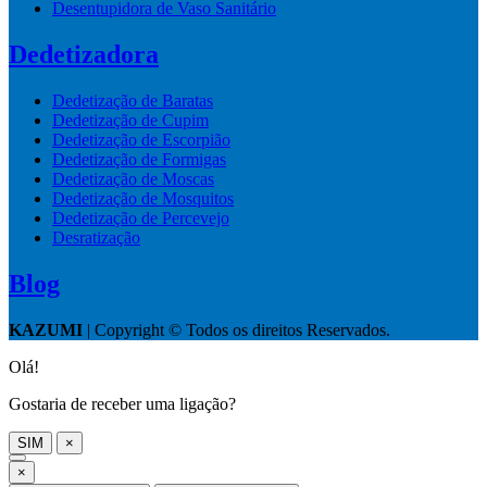
Desentupidora de Vaso Sanitário
Dedetizadora
Dedetização de Baratas
Dedetização de Cupim
Dedetização de Escorpião
Dedetização de Formigas
Dedetização de Moscas
Dedetização de Mosquitos
Dedetização de Percevejo
Desratização
Blog
KAZUMI
| Copyright © Todos os direitos Reservados.
Olá!
Gostaria de receber uma ligação?
SIM
×
×