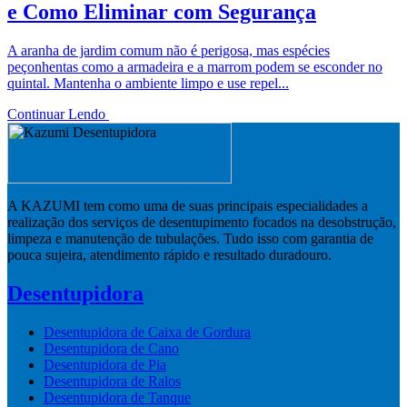
e Como Eliminar com Segurança
A aranha de jardim comum não é perigosa, mas espécies
peçonhentas como a armadeira e a marrom podem se esconder no
quintal. Mantenha o ambiente limpo e use repel...
Continuar Lendo
A KAZUMI tem como uma de suas principais especialidades a
realização dos serviços de desentupimento focados na desobstrução,
limpeza e manutenção de tubulações. Tudo isso com garantia de
pouca sujeira, atendimento rápido e resultado duradouro.
Desentupidora
Desentupidora de Caixa de Gordura
Desentupidora de Cano
Desentupidora de Pia
Desentupidora de Ralos
Desentupidora de Tanque