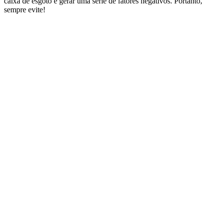
caixa de esgoto e gerar uma série de fatores negativos. Portanto,
sempre evite!