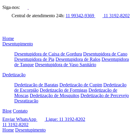
Siga-nos:
Central de atendimento 24h:
11 99342-9369
11 3192-8202
Home
Desentupimento
Desentupidora de Caixa de Gordura
Desentupidora de Cano
Desentupidora de Pia
Desentupidora de Ralos
Desentupidora
de Tanque
Desentupidora de Vaso Sanitário
Dedetização
Dedetização de Baratas
Dedetização de Cupim
Dedetização
de Escorpião
Dedetização de Formigas
Dedetização de
Moscas
Dedetização de Mosquitos
Dedetização de Percevejo
Desratização
Blog
Contato
Enviar WhatsApp
Ligue: 11 3192-8202
11 3192-8202
Home
Desentupimento