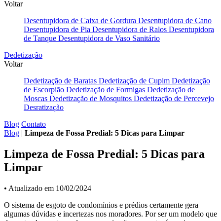
Voltar
Desentupidora de Caixa de Gordura
Desentupidora de Cano
Desentupidora de Pia
Desentupidora de Ralos
Desentupidora
de Tanque
Desentupidora de Vaso Sanitário
Dedetização
Voltar
Dedetização de Baratas
Dedetização de Cupim
Dedetização
de Escorpião
Dedetização de Formigas
Dedetização de
Moscas
Dedetização de Mosquitos
Dedetização de Percevejo
Desratização
Blog
Contato
Blog
|
Limpeza de Fossa Predial: 5 Dicas para Limpar
Limpeza de Fossa Predial: 5 Dicas para
Limpar
• Atualizado em 10/02/2024
O sistema de esgoto de condomínios e prédios certamente gera
algumas dúvidas e incertezas nos moradores. Por ser um modelo que