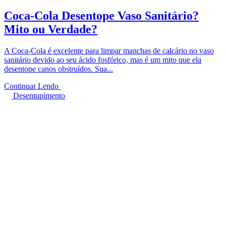
Coca-Cola Desentope Vaso Sanitário?
Mito ou Verdade?
A Coca-Cola é excelente para limpar manchas de calcário no vaso
sanitário devido ao seu ácido fosfórico, mas é um mito que ela
desentope canos obstruídos. Sua...
Continuar Lendo
Desentupimento