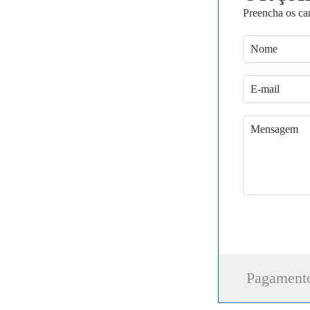
Preencha os ca
o dia e em
 uma equipe
r seu
alhadas pela
scritório,
 problemas que
ra do local.
orgulha pois
ma reclamação
upimento em
 para fazer
Pagamento