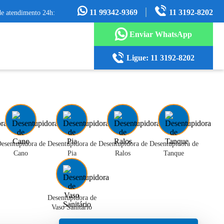
11 99342-9369
11 3192-8202
de atendimento 24h:
Enviar WhatsApp
Ligue: 11 3192-8202
esentupidora de
Desentupidora de
Desentupidora de
Desentupidora de
Cano
Pia
Ralos
Tanque
Desentupidora de
Vaso Sanitário