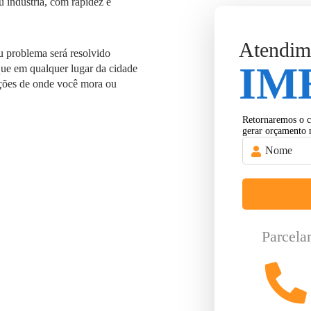
u indústria, com rapidez e
Atendim
eu problema será resolvido
IM
 que em qualquer lugar da cidade
lações de onde você mora ou
Retornaremos o c
gerar orçamento 
Parcela