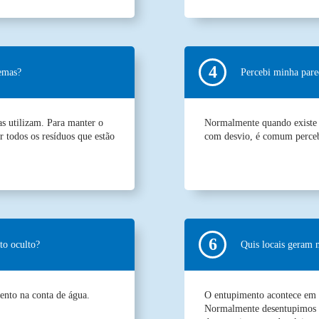
lemas?
Percebi minha pare
as utilizam. Para manter o
Normalmente quando existe 
 todos os resíduos que estão
com desvio, é comum perceb
to oculto?
Quis locais geram 
ento na conta de água.
O entupimento acontece em q
Normalmente desentupimos e