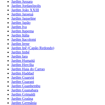
Jardim Jussara
Jardim Jordanópolis
Jardim João XXIII
Jardim Jaraguá
Jardim Jaqueline
Jardim Japão
Jardim Iva
Jardim Itapema
Jardim Itália
Jardim Itacolomi
Jardim Irene
Jardim Ipê (Capão Redondo)
Jardim Imbé
Jardim Iara
Jardim Humaitá
Jardim Hercília
Jardim Haia do Carrao
Jardim Haddad
Jardim Guarujá
Jardim Guarani
Jardim Guanhembu
Jardim Guanabara
Jardim Grimaldi
Jardim Graúna
Jardim Germânia