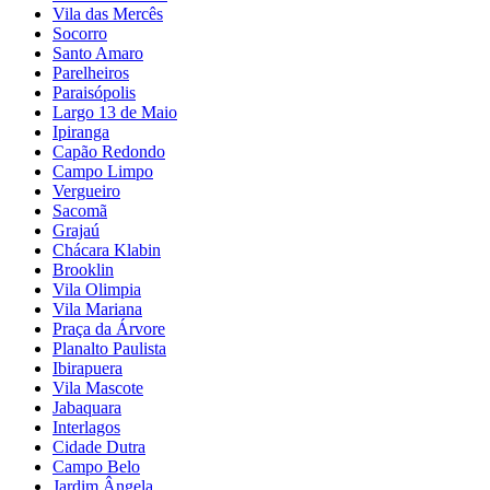
Vila das Mercês
Socorro
Santo Amaro
Parelheiros
Paraisópolis
Largo 13 de Maio
Ipiranga
Capão Redondo
Campo Limpo
Vergueiro
Sacomã
Grajaú
Chácara Klabin
Brooklin
Vila Olimpia
Vila Mariana
Praça da Árvore
Planalto Paulista
Ibirapuera
Vila Mascote
Jabaquara
Interlagos
Cidade Dutra
Campo Belo
Jardim Ângela