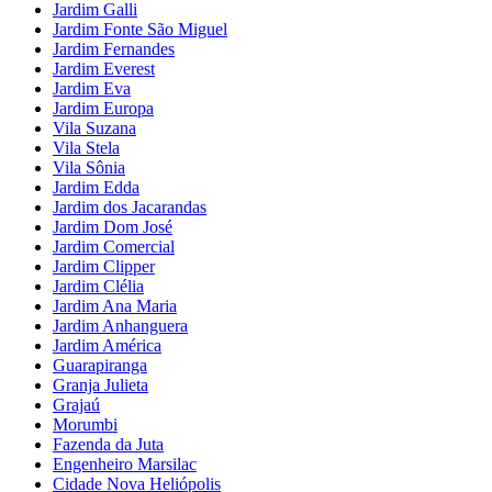
Jardim Galli
Jardim Fonte São Miguel
Jardim Fernandes
Jardim Everest
Jardim Eva
Jardim Europa
Vila Suzana
Vila Stela
Vila Sônia
Jardim Edda
Jardim dos Jacarandas
Jardim Dom José
Jardim Comercial
Jardim Clipper
Jardim Clélia
Jardim Ana Maria
Jardim Anhanguera
Jardim América
Guarapiranga
Granja Julieta
Grajaú
Morumbi
Fazenda da Juta
Engenheiro Marsilac
Cidade Nova Heliópolis