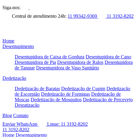
Siga-nos:
Central de atendimento 24h:
11 99342-9369
11 3192-8202
Home
Desentupimento
Desentupidora de Caixa de Gordura
Desentupidora de Cano
Desentupidora de Pia
Desentupidora de Ralos
Desentupidora
de Tanque
Desentupidora de Vaso Sanitário
Dedetização
Dedetização de Baratas
Dedetização de Cupim
Dedetização
de Escorpião
Dedetização de Formigas
Dedetização de
Moscas
Dedetização de Mosquitos
Dedetização de Percevejo
Desratização
Blog
Contato
Enviar WhatsApp
Ligue: 11 3192-8202
11 3192-8202
Home
Desentupimento