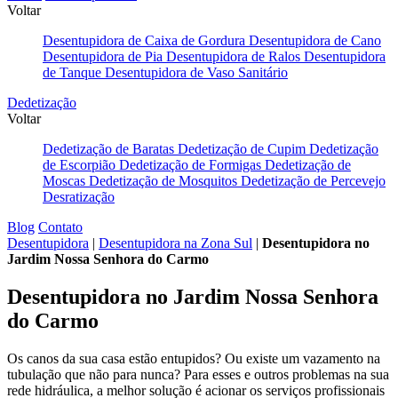
Voltar
Desentupidora de Caixa de Gordura
Desentupidora de Cano
Desentupidora de Pia
Desentupidora de Ralos
Desentupidora
de Tanque
Desentupidora de Vaso Sanitário
Dedetização
Voltar
Dedetização de Baratas
Dedetização de Cupim
Dedetização
de Escorpião
Dedetização de Formigas
Dedetização de
Moscas
Dedetização de Mosquitos
Dedetização de Percevejo
Desratização
Blog
Contato
Desentupidora
|
Desentupidora na Zona Sul
|
Desentupidora no
Jardim Nossa Senhora do Carmo
Desentupidora
no Jardim Nossa Senhora
do Carmo
Os canos da sua casa estão entupidos? Ou existe um vazamento na
tubulação que não para nunca? Para esses e outros problemas na sua
rede hidráulica, a melhor solução é acionar os serviços profissionais