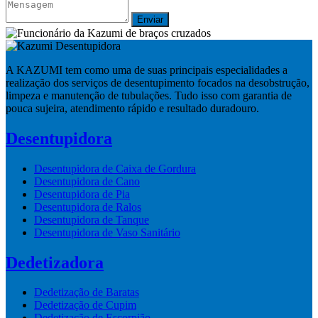
Enviar
A KAZUMI tem como uma de suas principais especialidades a
realização dos serviços de desentupimento focados na desobstrução,
limpeza e manutenção de tubulações. Tudo isso com garantia de
pouca sujeira, atendimento rápido e resultado duradouro.
Desentupidora
Desentupidora de Caixa de Gordura
Desentupidora de Cano
Desentupidora de Pia
Desentupidora de Ralos
Desentupidora de Tanque
Desentupidora de Vaso Sanitário
Dedetizadora
Dedetização de Baratas
Dedetização de Cupim
Dedetização de Escorpião