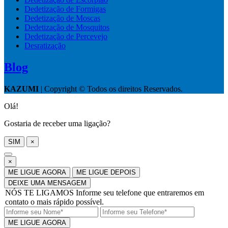
Dedetização de Formigas
Dedetização de Moscas
Dedetização de Mosquitos
Dedetização de Percevejo
Desratização
Blog
KAZUMI
| Copyright © Todos os direitos Reservados.
Olá!
Gostaria de receber uma ligação?
SIM
×
×
ME LIGUE AGORA
ME LIGUE DEPOIS
DEIXE UMA MENSAGEM
NÓS TE LIGAMOS
Informe seu telefone que entraremos em
contato o mais rápido possível.
ME LIGUE AGORA