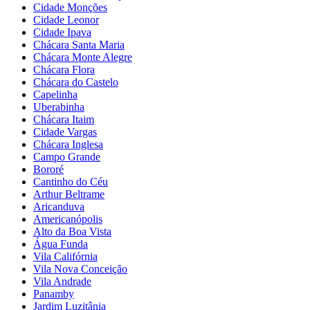
Cidade Monções
Cidade Leonor
Cidade Ipava
Chácara Santa Maria
Chácara Monte Alegre
Chácara Flora
Chácara do Castelo
Capelinha
Uberabinha
Chácara Itaim
Cidade Vargas
Chácara Inglesa
Campo Grande
Bororé
Cantinho do Céu
Arthur Beltrame
Aricanduva
Americanópolis
Alto da Boa Vista
Água Funda
Vila Califórnia
Vila Nova Conceição
Vila Andrade
Panamby
Jardim Luzitânia