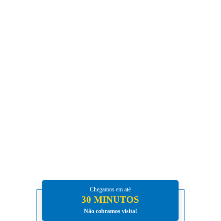
estabelecimento estarão livres de eventuais
problemas que possam colocar em risco a
saúde das pessoas ou até mesmo a estrutura do
local.
A
Desentupidora
Kazumi possui mais de 16
anos de mercado e se orgulha pois somos a
única
desentupidora de São Paulo
que não
possui nenhuma reclamação pública.
Precisando de desentupidora? Teve um
problema com entupimento em sua residência
ou empresa? Nós vamos até você de maneira
gratuita para fazer orçamento do
desentupimento.
Chegamos em até
30 MINUTOS
Não cobramos visita!