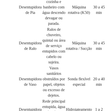
cozinha e
Desentupidora
banheiro com
Máquina
30 a 45
de Pia
água descendo
rotativa (K50)
min
devagar ou
parada.
Ralos de
chuveiro,
quintal ou área
Desentupidora
Máquina
30 a 45
de serviço
de Ralo
rotativa / Sucção
min
entupidos com
cabelo ou
sujeira.
Vasos
sanitários
Desentupidora
obstruídos por
Sonda flexível
20 a 40
de Vaso
papel, objetos
especial
min
ou excesso de
dejetos.
Rede principal
entupida, água
Desentupidora
Hidrojateamento
1 a 2