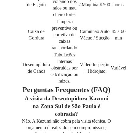
voltando nos
de Esgoto
/ Máquina K500
horas
ralos ou mau
cheiro forte.
Limpeza
preventiva ou
Caixa de
Caminhão Auto
45 a 60
corretiva de
Gordura
Vácuo / Sucção
min
caixas
transbordando.
Tubulações
internas
Desentupidora
Vídeo Inspeção
obstruídas por
Variável
de Canos
+ Hidrojato
calcificação ou
raízes.
Perguntas Frequentes (FAQ)
A visita da Desentupidora Kazumi
na Zona Sul de São Paulo é
cobrada?
Não. A Kazumi não cobra pela visita técnica. O
orçamento é realizado sem compromisso e,