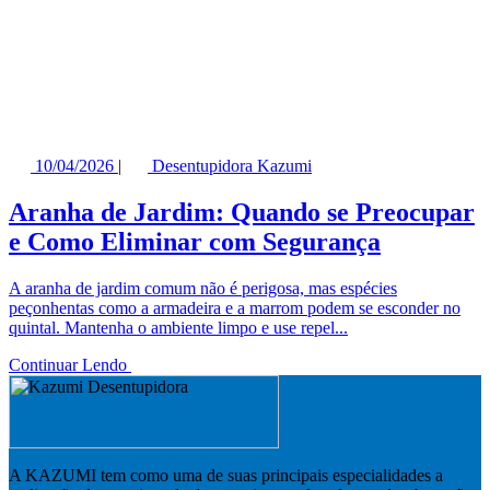
10/04/2026
|
Desentupidora Kazumi
Aranha de Jardim: Quando se Preocupar
e Como Eliminar com Segurança
A aranha de jardim comum não é perigosa, mas espécies
peçonhentas como a armadeira e a marrom podem se esconder no
quintal. Mantenha o ambiente limpo e use repel...
Continuar Lendo
A KAZUMI tem como uma de suas principais especialidades a