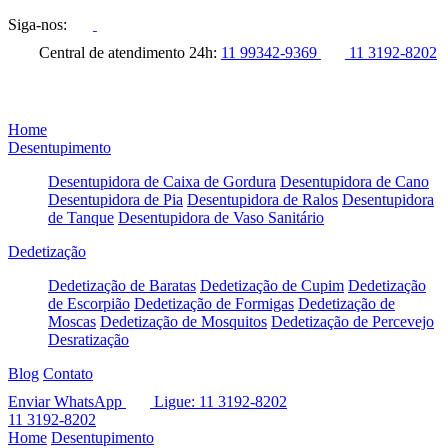
Siga-nos:
Central de atendimento 24h:
11 99342-9369
11 3192-8202
Home
Desentupimento
Desentupidora de Caixa de Gordura
Desentupidora de Cano
Desentupidora de Pia
Desentupidora de Ralos
Desentupidora
de Tanque
Desentupidora de Vaso Sanitário
Dedetização
Dedetização de Baratas
Dedetização de Cupim
Dedetização
de Escorpião
Dedetização de Formigas
Dedetização de
Moscas
Dedetização de Mosquitos
Dedetização de Percevejo
Desratização
Blog
Contato
Enviar WhatsApp
Ligue: 11 3192-8202
11 3192-8202
Home
Desentupimento