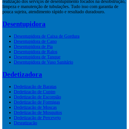
realização dos serviços de desentupimento focados na desobstrução,
limpeza e manutenção de tubulações. Tudo isso com garantia de
pouca sujeira, atendimento rápido e resultado duradouro.
Desentupidora
Desentupidora de Caixa de Gordura
Desentupidora de Cano
Desentupidora de Pia
Desentupidora de Ralos
Desentupidora de Tanque
Desentupidora de Vaso Sanitário
Dedetizadora
Dedetização de Baratas
Dedetização de Cupim
Dedetização de Escorpião
Dedetização de Formigas
Dedetização de Moscas
Dedetização de Mosquitos
Dedetização de Percevejo
Desratização