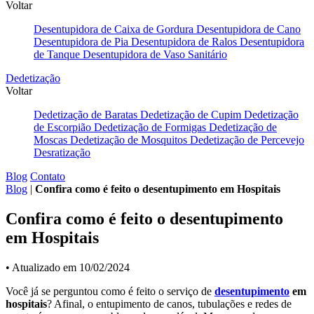
Voltar
Desentupidora de Caixa de Gordura
Desentupidora de Cano
Desentupidora de Pia
Desentupidora de Ralos
Desentupidora
de Tanque
Desentupidora de Vaso Sanitário
Dedetização
Voltar
Dedetização de Baratas
Dedetização de Cupim
Dedetização
de Escorpião
Dedetização de Formigas
Dedetização de
Moscas
Dedetização de Mosquitos
Dedetização de Percevejo
Desratização
Blog
Contato
Blog
|
Confira como é feito o desentupimento em Hospitais
Confira como é feito o desentupimento
em Hospitais
• Atualizado em 10/02/2024
Você já se perguntou como é feito o serviço de
desentupimento
em
hospitais
? Afinal, o entupimento de canos, tubulações e redes de