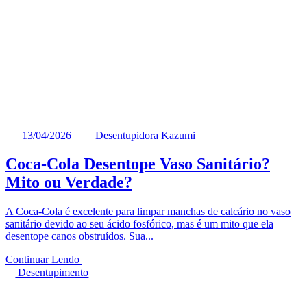
13/04/2026
|
Desentupidora Kazumi
Coca-Cola Desentope Vaso Sanitário?
Mito ou Verdade?
A Coca-Cola é excelente para limpar manchas de calcário no vaso
sanitário devido ao seu ácido fosfórico, mas é um mito que ela
desentope canos obstruídos. Sua...
Continuar Lendo
Desentupimento