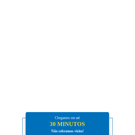
estabelecimento estarão livres de eventuais
problemas que possam colocar em risco a
saúde das pessoas ou até mesmo a estrutura do
local.
A
Desentupidora
Kazumi possui mais de 16
anos de mercado e se orgulha pois somos a
única
desentupidora de São Paulo
que não
possui nenhuma reclamação pública.
Precisando de desentupidora? Teve um
problema com entupimento em sua residência
ou empresa? Nós vamos até você de maneira
gratuita para fazer orçamento do
desentupimento.
Chegamos em até
30 MINUTOS
Não cobramos visita!